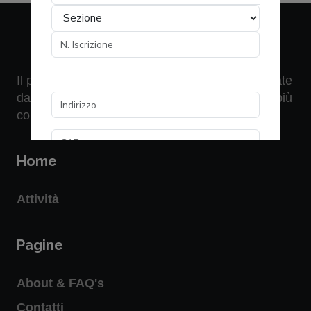
Il portale presenta le attività formative organizzate
dall' "Ordine Ingegneri di Pisa". Per saperne di più
consulta la sezione
FAQ
Home
Attività
Pagine
About & FAQ's
Contatti