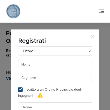
Portale della FORMAZIONE dell'
×
Registrati
Ordine Ingegneri di Pisa
Benvenuto, in questo sito trovi le attività formative
organizzate dall' Ordine Ingegneri di Pisa
Nessun evento in programma.
Vedi tutti gli eventi passati
Iscritto a un Ordine Provinciale degli
ingegneri